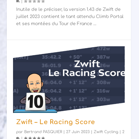
|
Inutile de le préciser, la version 1.43 de Zwift de
juillet 2023 contient le tant attendu Climb Portal
et ses montées du Tour de France …
Zwift – Le Racing Score
par
Bertrand PASQUIER
|
27 Juin 2023
|
Zwift Cycling
|
2
|