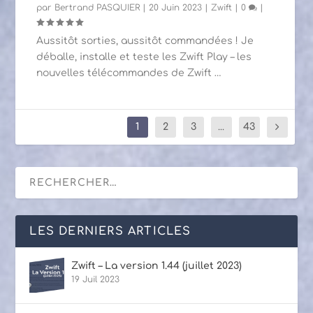
par
Bertrand PASQUIER
|
20 Juin 2023
|
Zwift
|
0
|
Aussitôt sorties, aussitôt commandées ! Je
déballe, installe et teste les Zwift Play – les
nouvelles télécommandes de Zwift …
1
2
3
...
43
LES DERNIERS ARTICLES
Zwift – La version 1.44 (juillet 2023)
19 Juil 2023