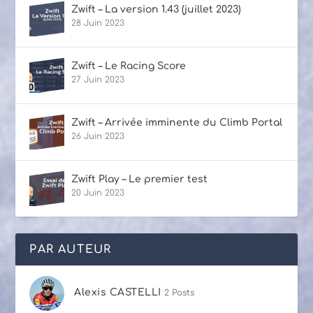
Zwift – La version 1.43 (juillet 2023)
28 Juin 2023
Zwift – Le Racing Score
27 Juin 2023
Zwift – Arrivée imminente du Climb Portal
26 Juin 2023
Zwift Play – Le premier test
20 Juin 2023
PAR AUTEUR
Alexis CASTELLI
2 Posts