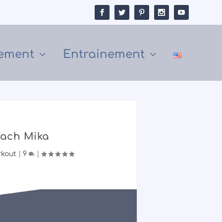
ement
Entrainement
oach Mika
rkout
|
9
|