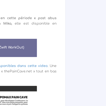
 en cette période « post abus
h Mika
, elle est disponible en
Zwift WorkOut)
sponibles dans cette video
. Une
e « thePainCave.net » tout en bas