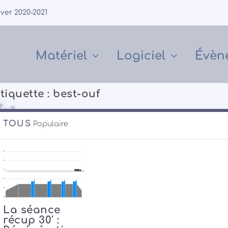
iver 2020-2021
Matériel
Logiciel
Évèn
tiquette :
best-ouf
TOUS
Populaire
La séance
récup 30′ :