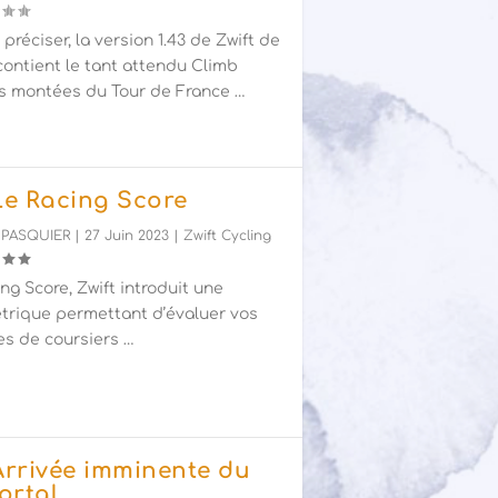
e préciser, la version 1.43 de Zwift de
 contient le tant attendu Climb
es montées du Tour de France …
 Le Racing Score
 PASQUIER
|
27 Juin 2023
|
Zwift Cycling
ng Score, Zwift introduit une
trique permettant d’évaluer vos
s de coursiers …
 Arrivée imminente du
ortal