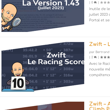
|
0
|
Inutile de l
juillet 2023
Portal et s
Zwift –
par
Bertrand
|
2
|
Avec le Raci
nouvelle mé
compétence
Zwift –
Climb P