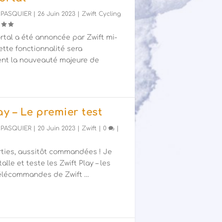
 PASQUIER
|
26 Juin 2023
|
Zwift Cycling
rtal a été annoncée par Zwift mi-
cette fonctionnalité sera
nt la nouveauté majeure de
ay – Le premier test
 PASQUIER
|
20 Juin 2023
|
Zwift
|
0
|
rties, aussitôt commandées ! Je
talle et teste les Zwift Play – les
télécommandes de Zwift …