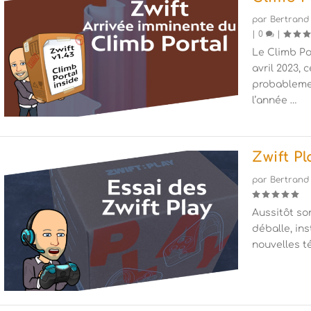
par
Bertrand
|
0
|
Le Climb Po
avril 2023, 
probableme
l’année …
Zwift Pl
par
Bertrand
Aussitôt so
déballe, ins
nouvelles 