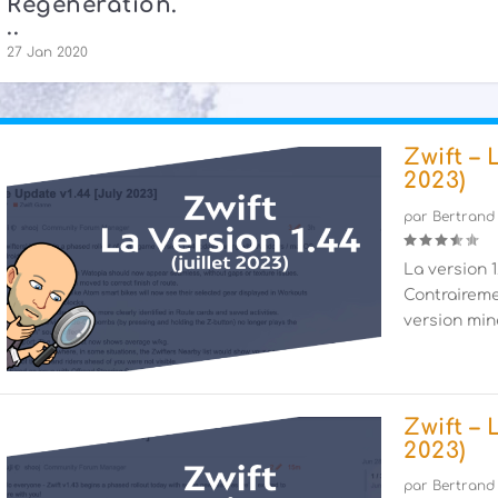
Régénération.
..
27 Jan 2020
Zwift – 
2023)
par
Bertrand
La version 1.
Contraireme
version mine
Zwift – 
2023)
par
Bertrand