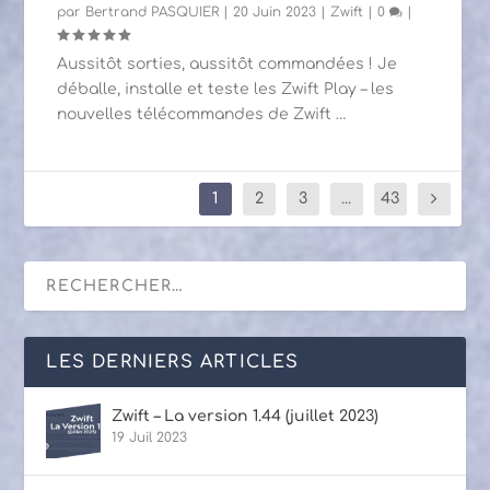
par
Bertrand PASQUIER
|
20 Juin 2023
|
Zwift
|
0
|
Aussitôt sorties, aussitôt commandées ! Je
déballe, installe et teste les Zwift Play – les
nouvelles télécommandes de Zwift …
1
2
3
...
43
LES DERNIERS ARTICLES
Zwift – La version 1.44 (juillet 2023)
19 Juil 2023