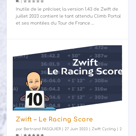
|
Inutile de le préciser, la version 1.43 de Zwift de
juillet 2023 contient le tant attendu Climb Portal
et ses montées du Tour de France …
Zwift – Le Racing Score
par
Bertrand PASQUIER
|
27 Juin 2023
|
Zwift Cycling
|
2
|