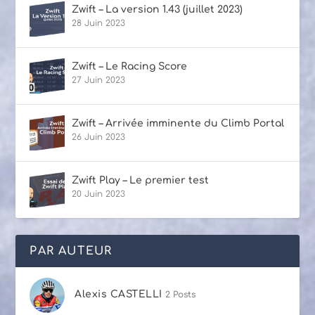
Zwift – La version 1.43 (juillet 2023)
28 Juin 2023
Zwift – Le Racing Score
27 Juin 2023
Zwift – Arrivée imminente du Climb Portal
26 Juin 2023
Zwift Play – Le premier test
20 Juin 2023
PAR AUTEUR
Alexis CASTELLI
2 Posts