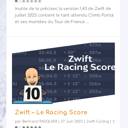
|
Inutile de le préciser, la version 1.43 de Zwift de
juillet 2023 contient le tant attendu Climb Portal
et ses montées du Tour de France …
Zwift – Le Racing Score
par
Bertrand PASQUIER
|
27 Juin 2023
|
Zwift Cycling
|
2
|