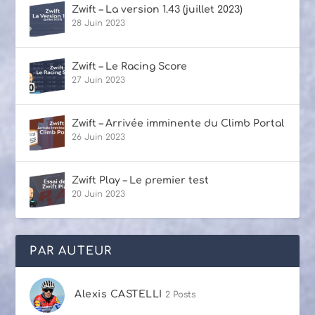
Zwift – La version 1.43 (juillet 2023)
28 Juin 2023
Zwift – Le Racing Score
27 Juin 2023
Zwift – Arrivée imminente du Climb Portal
26 Juin 2023
Zwift Play – Le premier test
20 Juin 2023
PAR AUTEUR
Alexis CASTELLI
2 Posts