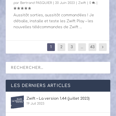
par
Bertrand PASQUIER
|
20 Juin 2023
|
Zwift
|
0
|
Aussitôt sorties, aussitôt commandées ! Je
déballe, installe et teste les Zwift Play – les
nouvelles télécommandes de Zwift …
1
2
3
...
43
LES DERNIERS ARTICLES
Zwift – La version 1.44 (juillet 2023)
19 Juil 2023