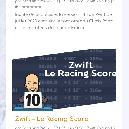
par
Bertrand PASQUIER
|
28 Juin 2023
|
Zwift Cycling
|
0
|
Inutile de le préciser, la version 1.43 de Zwift de
juillet 2023 contient le tant attendu Climb Portal
et ses montées du Tour de France …
Zwift – Le Racing Score
par
Bertrand PASQUIER
|
27 Juin 2023
|
Zwift Cycling
|
2