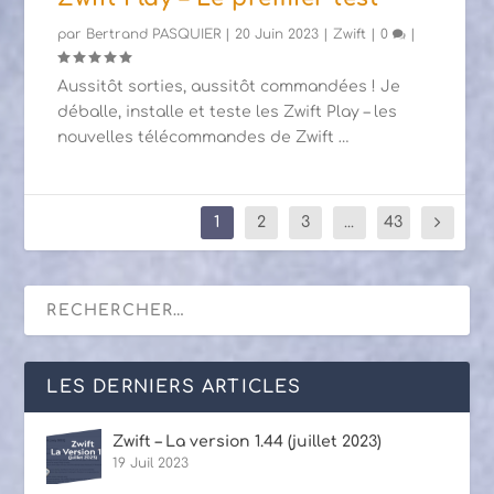
par
Bertrand PASQUIER
|
20 Juin 2023
|
Zwift
|
0
|
Aussitôt sorties, aussitôt commandées ! Je
déballe, installe et teste les Zwift Play – les
nouvelles télécommandes de Zwift …
1
2
3
...
43
LES DERNIERS ARTICLES
Zwift – La version 1.44 (juillet 2023)
19 Juil 2023