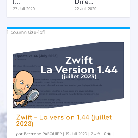
!...
Dire...
27 Juil 2020
22 Juil 2020
Zwift – La version 1.44 (juillet
2023)
par
Bertrand PASQUIER
|
19 Juil 2023
|
Zwift
|
0
|