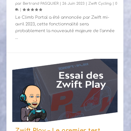
par
Bertrand PASQUIER
|
26 Juin 2023
|
Zwift Cycling
|
0
|
Le Climb Portal a été annoncée par Zwift mi-
avril 2023, cette fonctionnalité sera
probablement la nouveauté majeure de l’année
…
Zwift Play – Le premier test