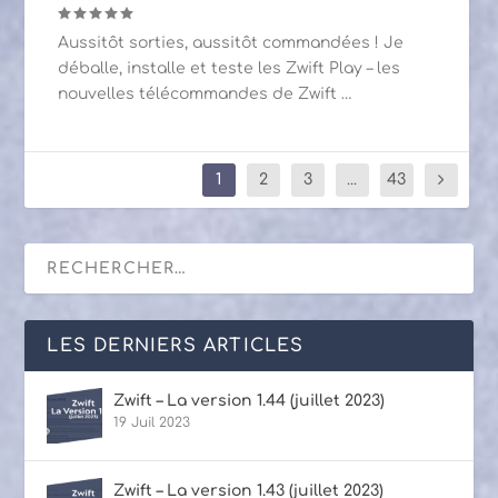
Aussitôt sorties, aussitôt commandées ! Je
déballe, installe et teste les Zwift Play – les
nouvelles télécommandes de Zwift …
1
2
3
...
43
LES DERNIERS ARTICLES
Zwift – La version 1.44 (juillet 2023)
19 Juil 2023
Zwift – La version 1.43 (juillet 2023)