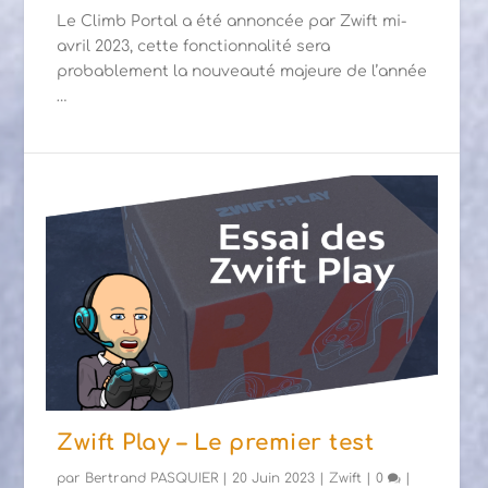
Le Climb Portal a été annoncée par Zwift mi-
avril 2023, cette fonctionnalité sera
probablement la nouveauté majeure de l’année
…
Zwift Play – Le premier test
par
Bertrand PASQUIER
|
20 Juin 2023
|
Zwift
|
0
|