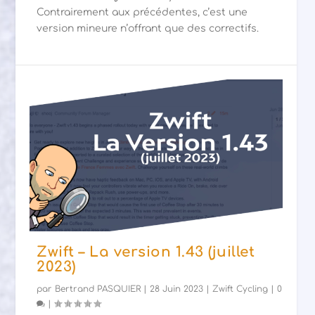
Contrairement aux précédentes, c’est une
version mineure n’offrant que des correctifs.
Zwift – La version 1.43 (juillet
2023)
par
Bertrand PASQUIER
|
28 Juin 2023
|
Zwift Cycling
|
0
|