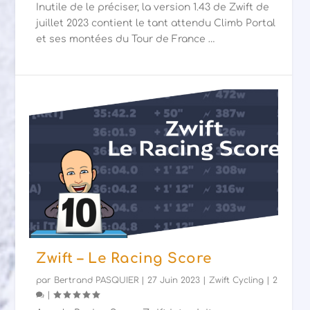
Inutile de le préciser, la version 1.43 de Zwift de
juillet 2023 contient le tant attendu Climb Portal
et ses montées du Tour de France …
Zwift – Le Racing Score
par
Bertrand PASQUIER
|
27 Juin 2023
|
Zwift Cycling
|
2
|