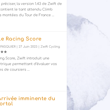
e préciser, la version 1.43 de Zwift de
 contient le tant attendu Climb
es montées du Tour de France …
 Le Racing Score
 PASQUIER
|
27 Juin 2023
|
Zwift Cycling
ng Score, Zwift introduit une
trique permettant d’évaluer vos
s de coursiers …
 Arrivée imminente du
ortal