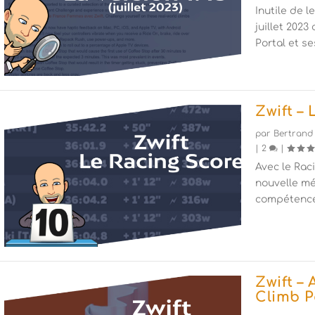
Inutile de l
juillet 2023
Portal et s
Zwift –
par
Bertrand
|
2
|
Avec le Raci
nouvelle mé
compétence
Zwift –
Climb P