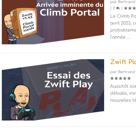
par
Bertrand
|
0
|
Le Climb Po
avril 2023, 
probableme
l’année …
Zwift Pl
par
Bertrand
Aussitôt so
déballe, ins
nouvelles 