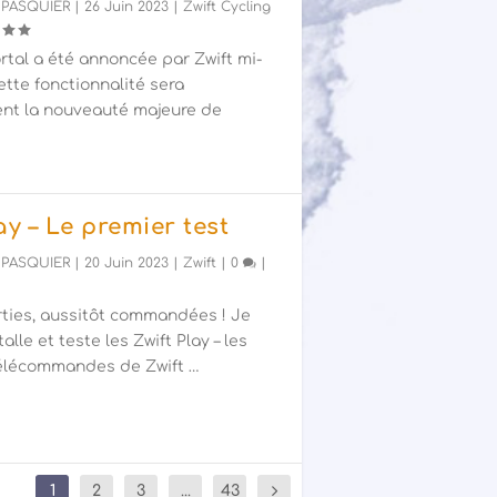
 PASQUIER
|
26 Juin 2023
|
Zwift Cycling
rtal a été annoncée par Zwift mi-
cette fonctionnalité sera
nt la nouveauté majeure de
ay – Le premier test
 PASQUIER
|
20 Juin 2023
|
Zwift
|
0
|
rties, aussitôt commandées ! Je
talle et teste les Zwift Play – les
télécommandes de Zwift …
1
2
3
...
43