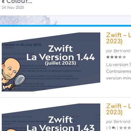
« Colour...
24 Nov 2020
Zwift – 
2023)
par
Bertrand
La version 1.
Contraireme
version mine
Zwift – 
2023)
par
Bertrand
|
0
|