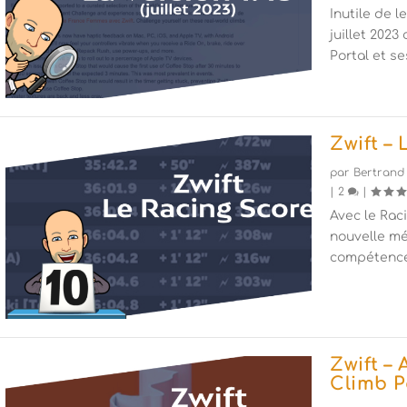
Inutile de l
juillet 2023
Portal et s
Zwift –
par
Bertrand
|
2
|
Avec le Raci
nouvelle mé
compétence
Zwift –
Climb P