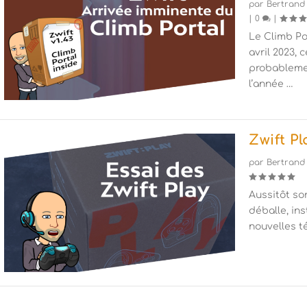
par
Bertrand
|
0
|
Le Climb Po
avril 2023, 
probableme
l’année …
Zwift Pl
par
Bertrand
Aussitôt so
déballe, ins
nouvelles 