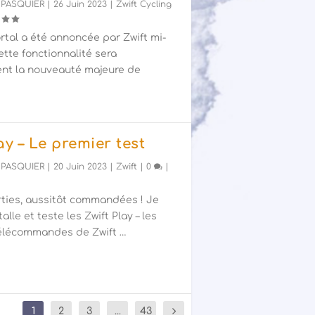
 PASQUIER
|
26 Juin 2023
|
Zwift Cycling
rtal a été annoncée par Zwift mi-
cette fonctionnalité sera
nt la nouveauté majeure de
ay – Le premier test
 PASQUIER
|
20 Juin 2023
|
Zwift
|
0
|
rties, aussitôt commandées ! Je
talle et teste les Zwift Play – les
télécommandes de Zwift …
1
2
3
...
43