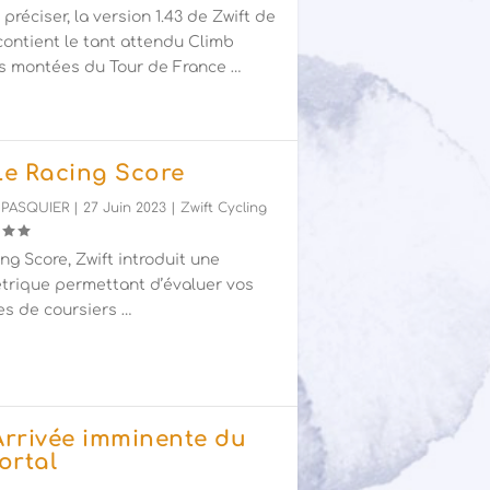
e préciser, la version 1.43 de Zwift de
 contient le tant attendu Climb
es montées du Tour de France …
 Le Racing Score
 PASQUIER
|
27 Juin 2023
|
Zwift Cycling
ng Score, Zwift introduit une
trique permettant d’évaluer vos
s de coursiers …
 Arrivée imminente du
ortal