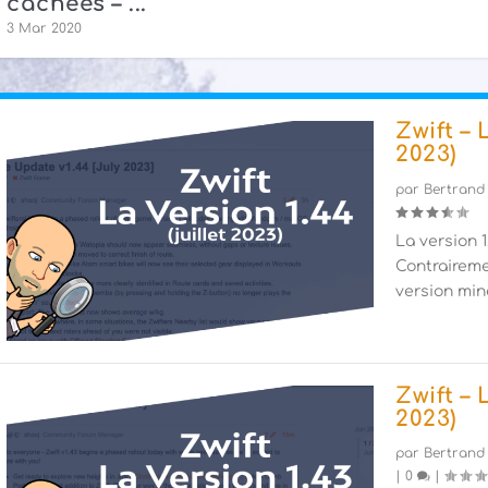
cachées – ...
3 Mar 2020
Zwift – 
2023)
par
Bertrand
La version 1.
Contraireme
version mine
Zwift – 
2023)
par
Bertrand
|
0
|