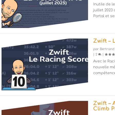
Inutile de l
juillet 2023
Portal et s
Zwift –
par
Bertrand
|
2
|
Avec le Raci
nouvelle mé
compétence
Zwift –
Climb P