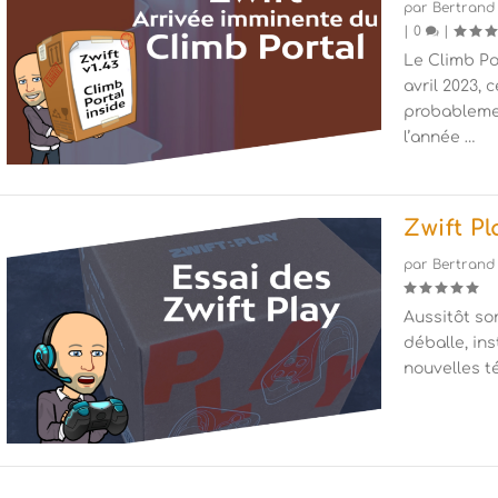
par
Bertrand
|
0
|
Le Climb Po
avril 2023, 
probableme
l’année …
Zwift Pl
par
Bertrand
Aussitôt so
déballe, ins
nouvelles 