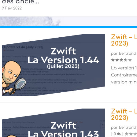
des ancie...
9 Fév 2022
Zwift – 
2023)
par
Bertrand
La version 1.
Contraireme
version mine
Zwift – 
2023)
par
Bertrand
|
0
|