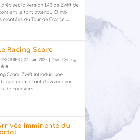
e préciser, la version 1.43 de Zwift de
 contient le tant attendu Climb
es montées du Tour de France …
 Le Racing Score
 PASQUIER
|
27 Juin 2023
|
Zwift Cycling
ng Score, Zwift introduit une
trique permettant d’évaluer vos
s de coursiers …
 Arrivée imminente du
ortal