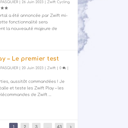
 PASQUIER
|
26 Juin 2023
|
Zwift Cycling
rtal a été annoncée par Zwift mi-
cette fonctionnalité sera
nt la nouveauté majeure de
ay – Le premier test
 PASQUIER
|
20 Juin 2023
|
Zwift
|
0
|
rties, aussitôt commandées ! Je
talle et teste les Zwift Play – les
télécommandes de Zwift …
1
2
3
...
43