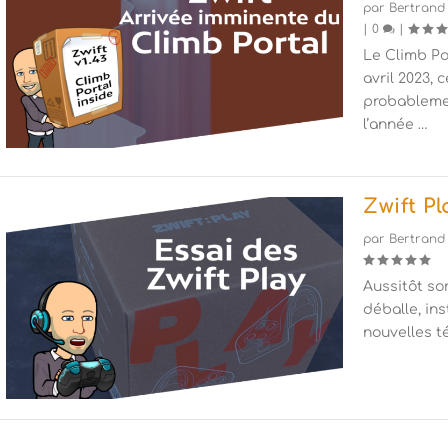
par
Bertrand
|
0
|
Le Climb Po
avril 2023, 
probableme
l’année …
Zwift Pl
par
Bertrand
Aussitôt so
déballe, ins
nouvelles 