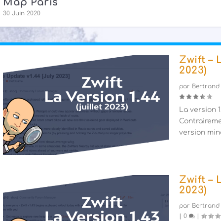
Map Paris
30 Juin 2020
Zwift – 
2023)
par
Bertrand
La version 1.
Contraireme
version mine
Zwift – 
2023)
par
Bertrand
|
0
|