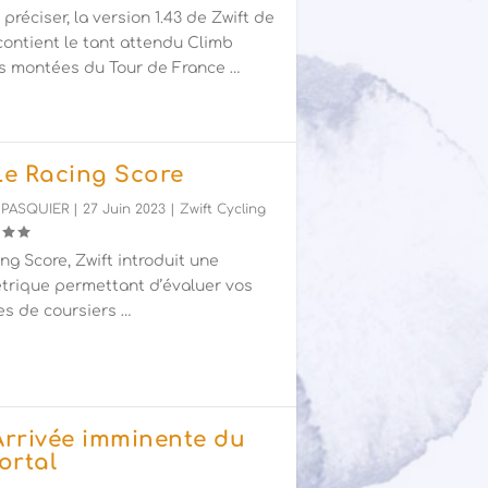
e préciser, la version 1.43 de Zwift de
 contient le tant attendu Climb
es montées du Tour de France …
 Le Racing Score
 PASQUIER
|
27 Juin 2023
|
Zwift Cycling
ng Score, Zwift introduit une
trique permettant d’évaluer vos
s de coursiers …
 Arrivée imminente du
ortal