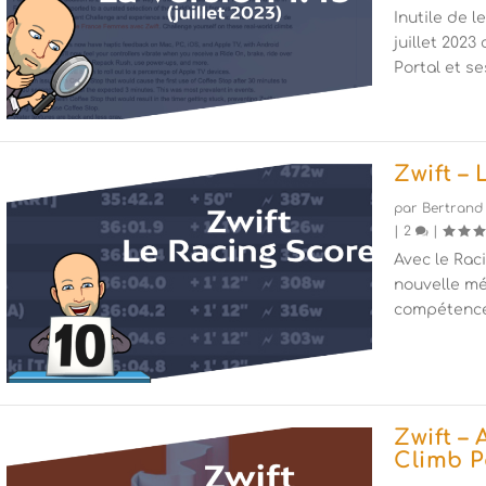
Inutile de l
juillet 2023
Portal et s
Zwift –
par
Bertrand
|
2
|
Avec le Raci
nouvelle mé
compétence
Zwift –
Climb P