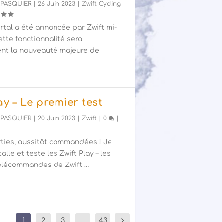
 PASQUIER
|
26 Juin 2023
|
Zwift Cycling
rtal a été annoncée par Zwift mi-
cette fonctionnalité sera
nt la nouveauté majeure de
ay – Le premier test
 PASQUIER
|
20 Juin 2023
|
Zwift
|
0
|
rties, aussitôt commandées ! Je
talle et teste les Zwift Play – les
télécommandes de Zwift …
1
2
3
...
43