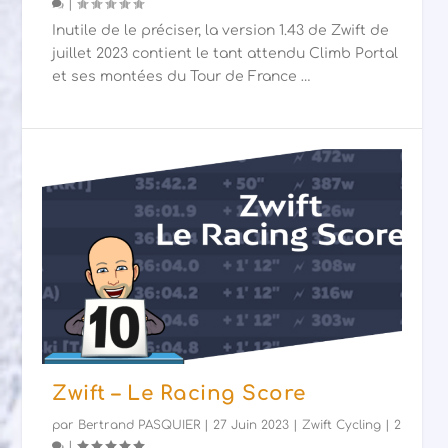
|
Inutile de le préciser, la version 1.43 de Zwift de
juillet 2023 contient le tant attendu Climb Portal
et ses montées du Tour de France …
Zwift – Le Racing Score
par
Bertrand PASQUIER
|
27 Juin 2023
|
Zwift Cycling
|
2
|