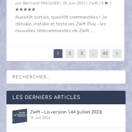
par
Bertrand PASQUIER
|
20 Juin 2023
|
Zwift
|
0
|
Aussitôt sorties, aussitôt commandées ! Je
déballe, installe et teste les Zwift Play – les
nouvelles télécommandes de Zwift …
1
2
3
...
43
LES DERNIERS ARTICLES
Zwift – La version 1.44 (juillet 2023)
19 Juil 2023