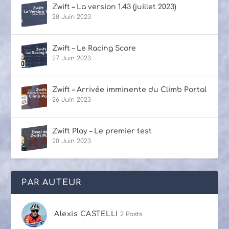
Zwift – La version 1.43 (juillet 2023)
28 Juin 2023
Zwift – Le Racing Score
27 Juin 2023
Zwift – Arrivée imminente du Climb Portal
26 Juin 2023
Zwift Play – Le premier test
20 Juin 2023
PAR AUTEUR
Alexis CASTELLI
2 Posts