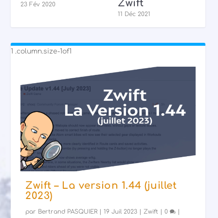
Zwift
23 Fév 2020
11 Déc 2021
Zwift – La version 1.44 (juillet
2023)
par
Bertrand PASQUIER
|
19 Juil 2023
|
Zwift
|
0
|