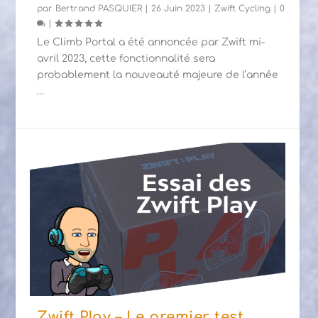
par
Bertrand PASQUIER
|
26 Juin 2023
|
Zwift Cycling
|
0
|
Le Climb Portal a été annoncée par Zwift mi-
avril 2023, cette fonctionnalité sera
probablement la nouveauté majeure de l’année
…
Zwift Play – Le premier test