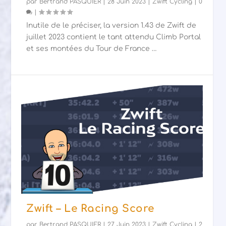
par
Bertrand PASQUIER
|
28 Juin 2023
|
Zwift Cycling
|
0
|
Inutile de le préciser, la version 1.43 de Zwift de
juillet 2023 contient le tant attendu Climb Portal
et ses montées du Tour de France …
Zwift – Le Racing Score
par
Bertrand PASQUIER
|
27 Juin 2023
|
Zwift Cycling
|
2