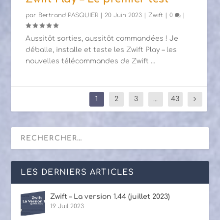
par
Bertrand PASQUIER
|
20 Juin 2023
|
Zwift
|
0
|
Aussitôt sorties, aussitôt commandées ! Je
déballe, installe et teste les Zwift Play – les
nouvelles télécommandes de Zwift …
1
2
3
...
43
LES DERNIERS ARTICLES
Zwift – La version 1.44 (juillet 2023)
19 Juil 2023