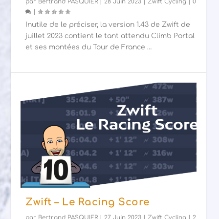
par
Bertrand PASQUIER
|
28 Juin 2023
|
Zwift Cycling
|
0
|
Inutile de le préciser, la version 1.43 de Zwift de
juillet 2023 contient le tant attendu Climb Portal
et ses montées du Tour de France …
Zwift – Le Racing Score
par
Bertrand PASQUIER
|
27 Juin 2023
|
Zwift Cycling
|
2