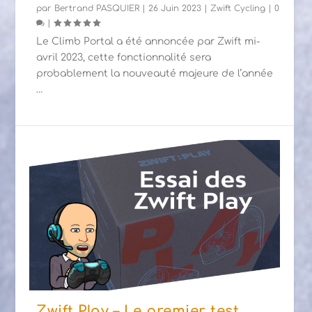
par
Bertrand PASQUIER
|
26 Juin 2023
|
Zwift Cycling
|
0
|
Le Climb Portal a été annoncée par Zwift mi-
avril 2023, cette fonctionnalité sera
probablement la nouveauté majeure de l’année
…
Zwift Play – Le premier test