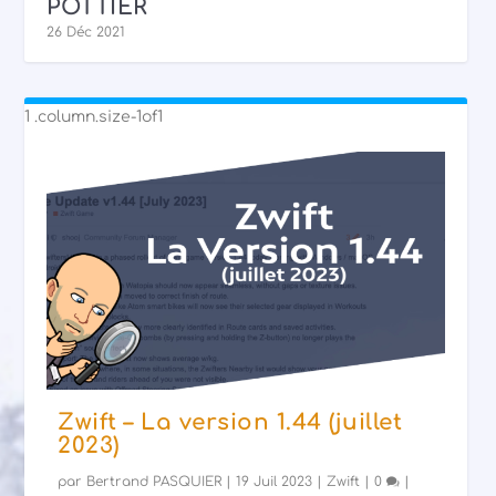
POTTIER
26 Déc 2021
Zwift – La version 1.44 (juillet
2023)
par
Bertrand PASQUIER
|
19 Juil 2023
|
Zwift
|
0
|