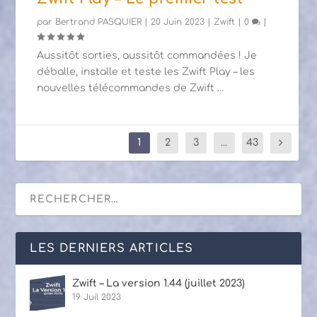
par
Bertrand PASQUIER
|
20 Juin 2023
|
Zwift
|
0
|
Aussitôt sorties, aussitôt commandées ! Je
déballe, installe et teste les Zwift Play – les
nouvelles télécommandes de Zwift …
1
2
3
...
43
LES DERNIERS ARTICLES
Zwift – La version 1.44 (juillet 2023)
19 Juil 2023