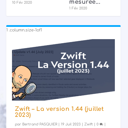
.
virtuelle
26 Jan 2020
Zwift – La version 1.44 (juillet
2023)
par
Bertrand PASQUIER
|
19 Juil 2023
|
Zwift
|
0
|