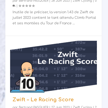
par
Bertrand PASQUIER
|
28 Juin 2023
|
Zwift Cycling
|
0
|
Inutile de le préciser, la version 1.43 de Zwift de
juillet 2023 contient le tant attendu Climb Portal
et ses montées du Tour de France …
Zwift – Le Racing Score
par
Bertrand PASQUIER
|
27 Juin 2023
|
Zwift Cycling
|
2