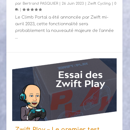
par
Bertrand PASQUIER
|
26 Juin 2023
|
Zwift Cycling
|
0
|
Le Climb Portal a été annoncée par Zwift mi-
avril 2023, cette fonctionnalité sera
probablement la nouveauté majeure de l’année
…
Zwift Play – Le premier test