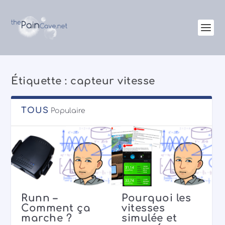
Étiquette :
capteur vitesse
TOUS
Populaire
les
Garmin
Runn – le
supporte la
déballage
t
course
10 Fév 2020