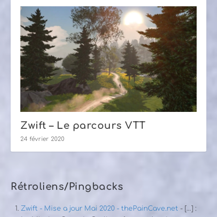
Zwift – Le parcours VTT
24 février 2020
Rétroliens/Pingbacks
Zwift - Mise a jour Mai 2020 - thePainCave.net
- […] :