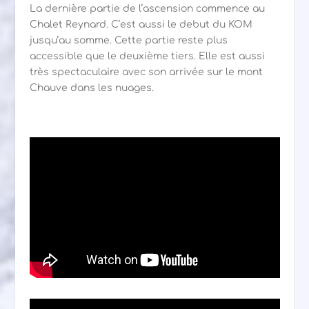
La dernière partie de l’ascension commence au
Chalet Reynard. C’est aussi le debut du KOM
jusqu’au somme. Cette partie reste plus
accessible que le deuxième tiers. Elle est aussi
très spectaculaire avec son arrivée sur le mont
Chauve dans les nuages.