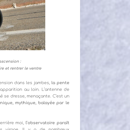
scension :
e et rentrer le ventre
cension dans les jambes,
la pente
pparition au loin. L’antenne de
gé se dresse, menaçante. C’est un
nique, mythique, balayée par le
derrière moi,
l’observatoire paraît
s virage. Il y a de nombreux