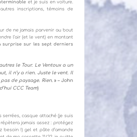
interminable
et je suis en voiture.
utres inscriptions, témoins de
eur de ne jamais parvenir au bout
dre l’air (et le vent) en montant
a surprise sur les sept derniers
autres le Tour. Le Ventoux a un
il n’y a rien. Juste le vent. Il
, pas de paysage. Rien
. » – John
rd’hui CCC Team
)
s serrées, casque attaché (je suis
e répètera jamais assez : protégez
ez besoin !) gel et pâte d’amande
t de ma cassette 11/32, je quitte