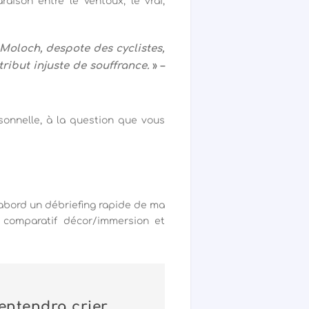
ison entre le Ventoux, le vrai,
 Moloch, despote des cyclistes,
tribut injuste de souffrance.
» –
sonnelle, à la question que vous
’abord un débriefing rapide de ma
comparatif décor/immersion et
entendra crier …