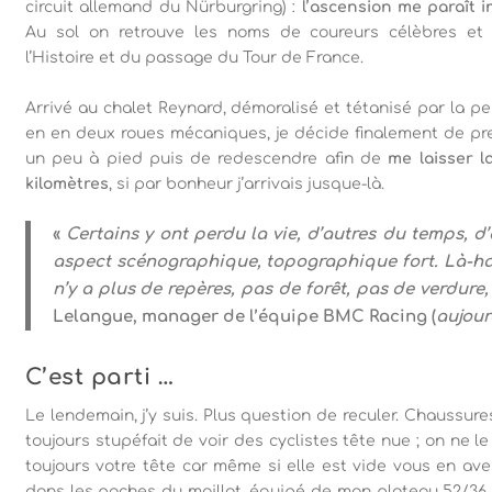
circuit allemand du Nürburgring) :
l’ascension me paraît 
Au sol on retrouve les noms de coureurs célèbres et a
l’Histoire et du passage du Tour de France.
Arrivé au chalet Reynard, démoralisé et tétanisé par la p
en en deux roues mécaniques, je décide finalement de pren
un peu à pied puis de redescendre afin de
me laisser l
kilomètres
, si par bonheur j’arrivais jusque-là.
«
Certains y ont perdu la vie, d’autres du temps, d’
aspect scénographique, topographique fort. Là-haut, 
n’y a plus de repères, pas de forêt, pas de verdure
Lelangue, manager de l’équipe BMC Racing (
aujou
C’est parti …
Le lendemain, j’y suis. Plus question de reculer. Chaussure
toujours stupéfait de voir des cyclistes tête nue ; on ne l
toujours votre tête car même si elle est vide vous en av
dans les poches du maillot, équipé de mon plateau 52/36 e