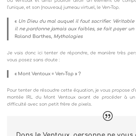
du Ventoux et ainsi pouvoir avoir un élément de compara
l’unique, et son (nouveau) jumeau virtuel, le Ven-Top.
«
Un Dieu du mal auquel il faut sacrifier. Véritable
il ne pardonne jamais aux faibles, se fait payer un 
Roland Barthes,
Mythologies
Je vais donc ici tenter de répondre, de manière très per
vous posez sans doute :
«
Mont Ventoux = Ven-Top
» ?
Pour tenter de résoudre cette équation, je vous propose d
montée IRL du Mont Ventoux avant de procéder à un 
difficulté avec son petit frère de pixels.
Dans le Ventoux, personne ne vous 