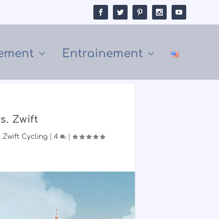
ement
Entrainement
s. Zwift
,
Zwift Cycling
|
4
|