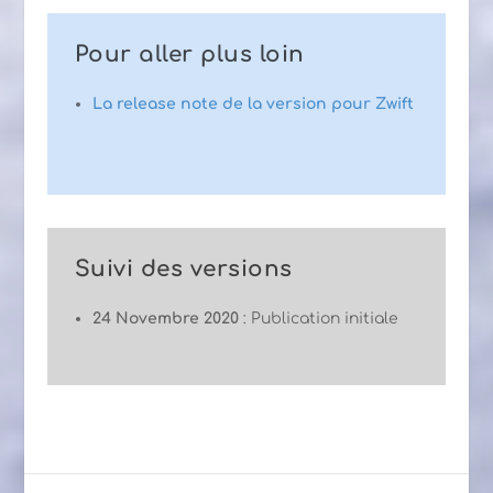
Pour aller plus loin
La release note de la version pour Zwift
Suivi des versions
24 Novembre 2020
: Publication initiale