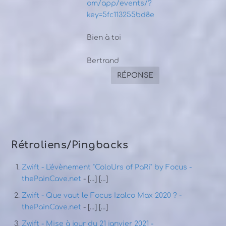
om/app/events/?
key=5fc113255bd8e
Bien à toi
Bertrand
RÉPONSE
Rétroliens/Pingbacks
Zwift - L'évènement "ColoUrs of PaRi" by Focus -
thePainCave.net
- […] […]
Zwift - Que vaut le Focus Izalco Max 2020 ? -
thePainCave.net
- […] […]
Zwift - Mise à jour du 21 janvier 2021 -