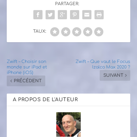
PARTAGER:
TAUX:
Zwift – Choisir son
Zwift – Que vaut le Focus
monde sur iPad et
Izalco Max 2020 ?
iPhone (iOS)
SUIVANT
PRÉCÉDENT
A PROPOS DE L'AUTEUR