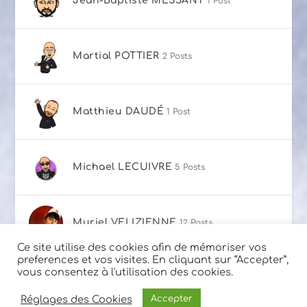
Jean-Baptiste MESSANT
1 Post
Martial POTTIER
2 Posts
Matthieu DAUDÉ
1 Post
Michael LECUIVRE
5 Posts
Muriel VELIZIENNE
12 Posts
Ce site utilise des cookies afin de mémoriser vos
preferences et vos visites. En cliquant sur “Accepter”,
vous consentez à l'utilisation des cookies.
Conçu par
| Propulsé par
Elegant Themes
WordPress
Réglages des Cookies
Accepter