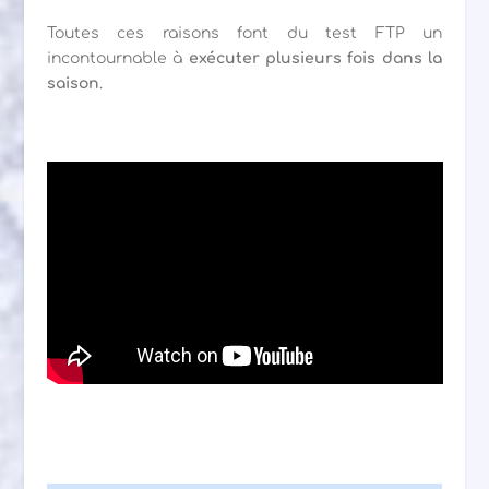
Toutes ces raisons font du test FTP un
incontournable à
exécuter plusieurs fois dans la
saison
.