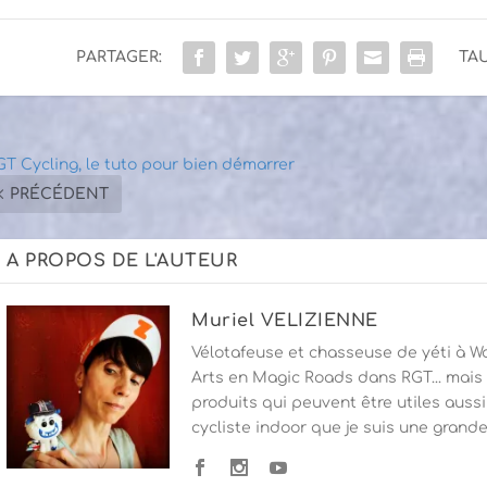
PARTAGER:
TAU
GT Cycling, le tuto pour bien démarrer
PRÉCÉDENT
A PROPOS DE L'AUTEUR
Muriel VELIZIENNE
Vélotafeuse et chasseuse de yéti à Wa
Arts en Magic Roads dans RGT... mais p
produits qui peuvent être utiles aussi
cycliste indoor que je suis une grande 