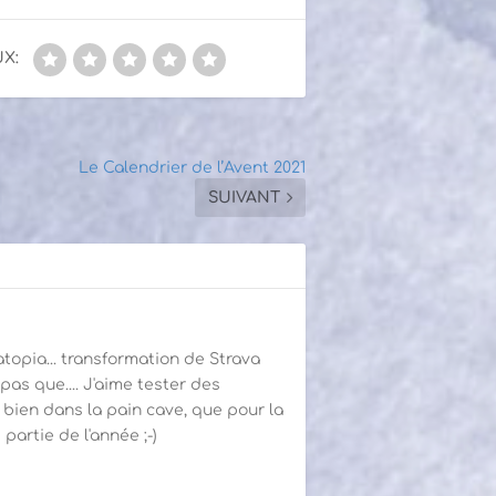
X:
Le Calendrier de l’Avent 2021
SUIVANT
topia... transformation de Strava
as que.... J'aime tester des
 bien dans la pain cave, que pour la
partie de l'année ;-)