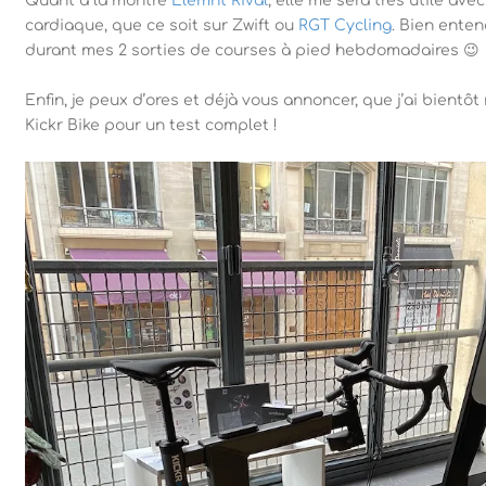
Quant à la montre
Elemnt Rival
, elle me sera très utile av
cardiaque, que ce soit sur Zwift ou
RGT Cycling
. Bien enten
durant mes 2 sorties de courses à pied hebdomadaires 😉
Enfin, je peux d’ores et déjà vous annoncer, que j’ai bientô
Kickr Bike pour un test complet !