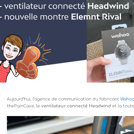
Aujourd’hui, l’agence de communication du fabricant
Waho
thePainCave, le
ventilateur connecté Headwind
et la tout