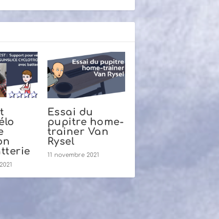
t
Essai du
élo
pupitre home-
e
trainer Van
on
Rysel
tterie
11 novembre 2021
2021