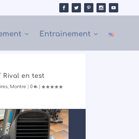
ement
Entrainement
ival en test
ires
,
Montre
|
0
|