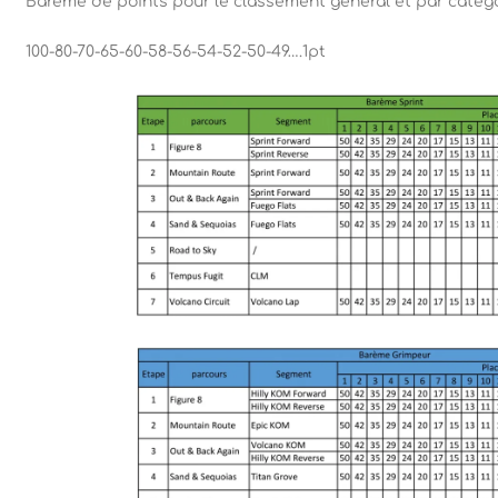
Barème de points pour le classement général et par catég
100-80-70-65-60-58-56-54-52-50-49….1pt