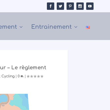
ement
Entrainement
ur – Le règlement
t Cycling
|
0
|