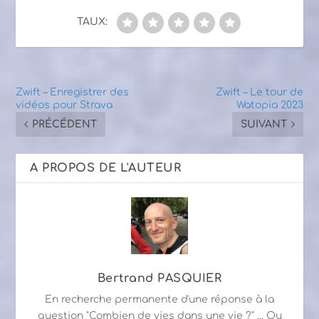
TAUX:
Zwift – Enregistrer des
Zwift – Le tour de
vidéos pour Strava
Watopia 2023
PRÉCÉDENT
SUIVANT
A PROPOS DE L'AUTEUR
Bertrand PASQUIER
En recherche permanente d'une réponse à la
question "Combien de vies dans une vie ?" ... Ou