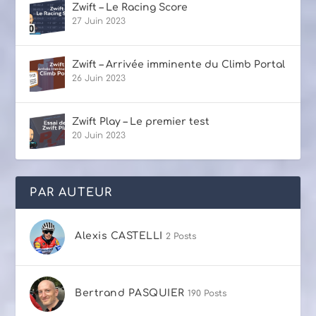
Zwift – Le Racing Score
27 Juin 2023
Zwift – Arrivée imminente du Climb Portal
26 Juin 2023
Zwift Play – Le premier test
20 Juin 2023
PAR AUTEUR
Alexis CASTELLI
2 Posts
Bertrand PASQUIER
190 Posts