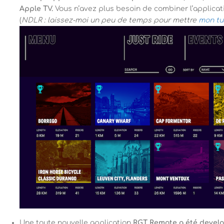
Apple TV.
Vous n’avez plus besoin de combiner l’applicati
(
NDLR : laissez-moi un peu de temps pour mettre
mon tu
Une toute nouvelle application
RGT Remote a été devel