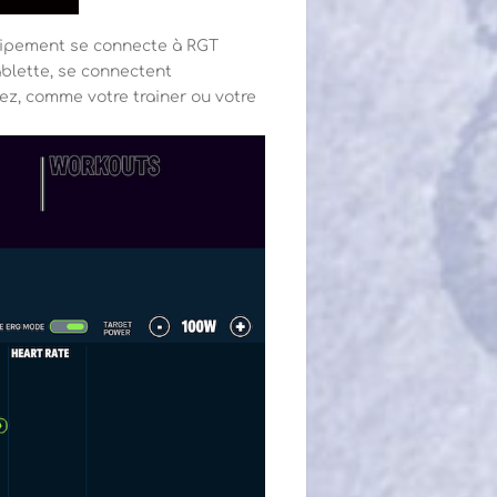
quipement se connecte à RGT
ablette, se connectent
ez, comme votre trainer ou votre