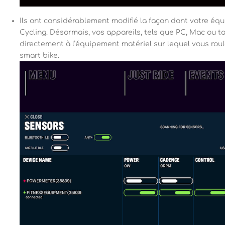
Ils ont considérablement modifié la façon dont votre é
Cycling. Désormais, vos appareils, tels que PC, Mac ou t
directement à l’équipement matériel sur lequel vous roul
smart bike.