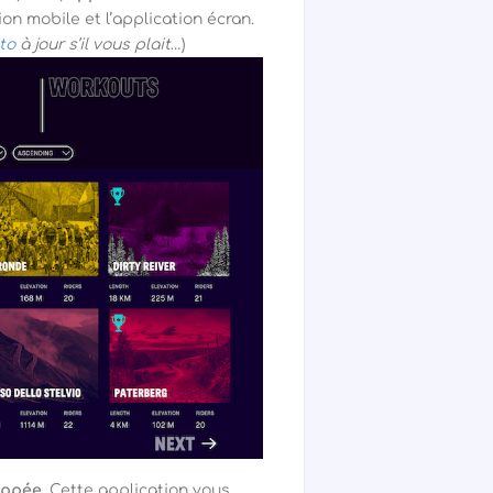
on mobile et l’application écran.
to
à jour s’il vous plait
…)
oppée
. Cette application vous