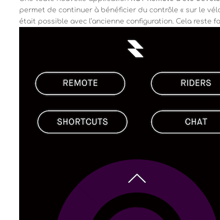
permet de continuer à bénéficier du contrôle « sur le vél
était possible avec l’ancienne configuration. Cela reste fac