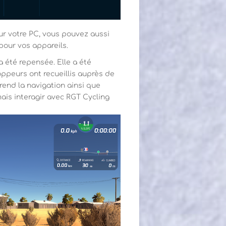
ur votre PC, vous pouvez aussi
our vos appareils.
a été repensée. Elle a été
ppeurs ont recueillis auprès de
end la navigation ainsi que
mais interagir avec RGT Cycling