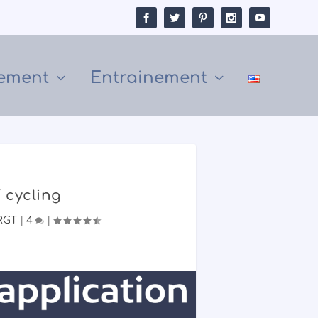
ement
Entrainement
 cycling
RGT
|
4
|